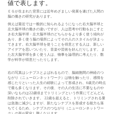
値で表します。
ＥＧが生まれた背景には近年めざましい発展を遂げた人間の
脳の働きの研究があります。
例えば最近では一般的に知られるようになった右大脳半球と
左大脳半球の働きの違いですが、人は思考や行動をおこすと
き右大脳半球・左大脳半球のどちらかをより多く使う傾向が
あり、多く使う脳の場所によってその人のスタイルが決まっ
てきます。右大脳半球を使うことを得意とする人は、新しい
アイデアを思いついたり、音楽や芸術を好んだりします。 ま
た左大脳半球を多く使う人は、物事を論理的に考えたり、数
学が科学が得意だったりします。
右の写真はシナプスとよばれるもので、脳細胞間の神経のつ
ながり（ニューロンネットワーク）は物を触ったり、感情を
感じたりといった人生の経験によって形成され、6歳児の時点
で最も多くなります。その後、その人の生活に不要なものや
深いなものは22歳頃までトリミングという作業にてどんどん
削除されていきます。 22歳を超えると、トリミングされる量
は急激に減少しますが、新たなシナプスを形成する能力も落
ちてくるため、シナプスのつながり（ニューロンネットワー
ク）の形が変化し難くなります。