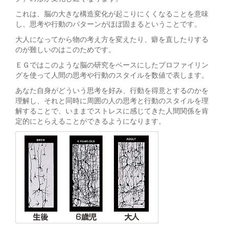
これは、脳の大きな構造変化が起こりにくくなることを意味
し、思考や行動のパターンがほぼ固まるということです。
大人になってから物の考え方を変えたり、癖を直したりする
のが難しいのはこのためです。
ＥＧではこのような脳の研究をベースにしたプロファイリン
グを使って人間の思考や行動のスタイルを数値で表します。
あなた自身がどういう思考を好み、行動を得意とするのかを
理解し、それと同時に周囲の人の思考と行動のスタイルを理
解することで、いままでストレスに感じてきた人間関係を肯
定的にとらえることができるようになります。